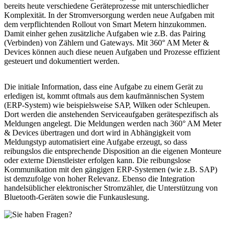
bereits heute
verschiedene Geräteprozesse mit unterschiedlicher
Komplexität
. In der Stromversorgung werden neue Aufgaben mit
dem verpflichtenden
Rollout von Smart Metern
hinzukommen.
Damit einher gehen zusätzliche Aufgaben wie z.B. das Pairing
(Verbinden) von Zählern und Gateways. Mit 360° AM Meter &
Devices können auch diese neuen Aufgaben und Prozesse effizient
gesteuert und dokumentiert werden.
Die initiale Information, dass eine Aufgabe zu einem Gerät zu
erledigen ist, kommt oftmals aus dem kaufmännischen System
(ERP-System) wie beispielsweise SAP, Wilken oder Schleupen.
Dort werden die anstehenden Serviceaufgaben gerätespezifisch als
Meldungen angelegt. Die Meldungen werden nach 360° AM Meter
& Devices übertragen und dort wird in Abhängigkeit vom
Meldungstyp automatisiert eine Aufgabe erzeugt, so dass
reibungslos die entsprechende Disposition an die eigenen Monteure
oder externe Dienstleister erfolgen kann. Die
reibungslose
Kommunikation mit den gängigen ERP-Systemen
(wie z.B. SAP)
ist demzufolge von hoher Relevanz. Ebenso die Integration
handelsüblicher elektronischer Stromzähler, die Unterstützung von
Bluetooth-Geräten sowie die Funkauslesung.