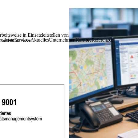
rbeitsweise in Einsatzleitstellen von
rodukte
Services
Aktuelles
Unternehmen
Karriere
Referenzen
al und Monteuren