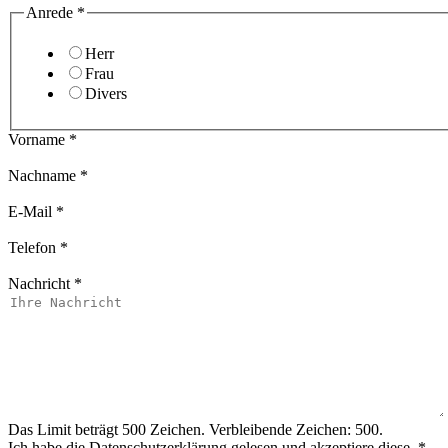
Anrede
*
Herr
Frau
Divers
Vorname
*
Nachname
*
E-Mail
*
Telefon
*
Nachricht
*
Das Limit beträgt 500 Zeichen. Verbleibende Zeichen: 500.
Ich habe die
Datenschutzerklärung
gelesen und akzeptiere diese.
*